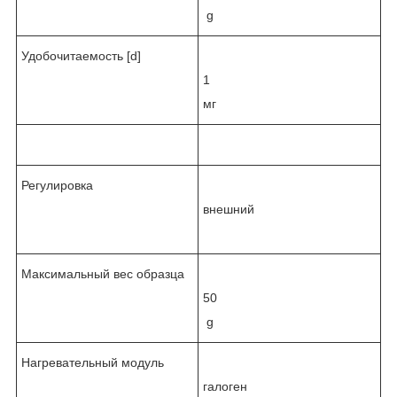
g
Удобочитаемость [d]
1
мг
Регулировка
внешний
Максимальный вес образца
50
g
Нагревательный модуль
галоген