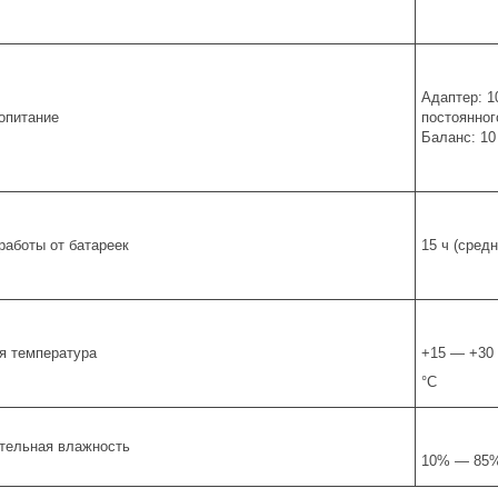
Адаптер: 10
опитание
постоянног
Баланс: 10
работы от батареек
15 ч (сред
я температура
+15 — +30
°С
тельная влажность
10% — 85%