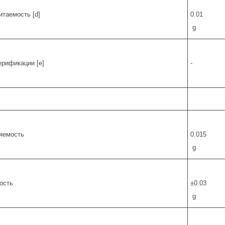
итаемость [d]
0.01
g
ерификации [e]
-
яемость
0.015
g
ость
±0.03
g