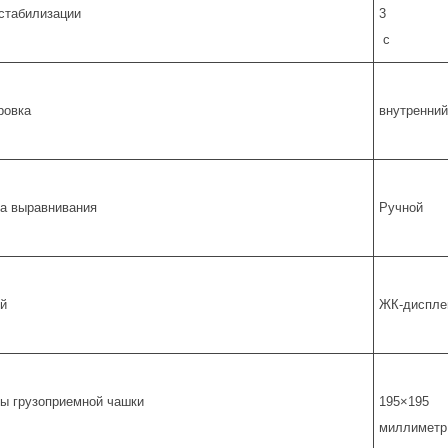
стабилизации
3
с
ровка
внутренний
а выравнивания
Ручной
й
ЖК-дисплей
ы грузоприемной чашки
195×195
миллиметр