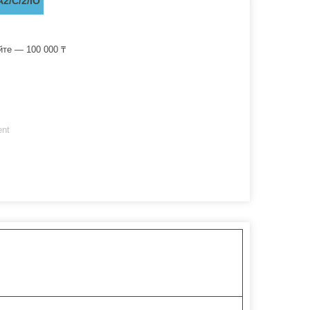
2/C/2/IO
йте — 100 000 ₸
ent