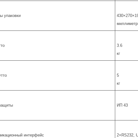
ы упаковки
430×270×1
миллиметр
тто
3.6
кг
утто
5
кг
защиты
ИП 43
икационный интерфейс
2×RS232, 