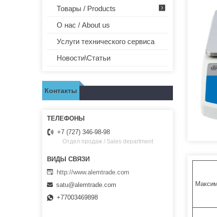
Товары / Products
О нас / About us
Услуги технического сервиса
Новости\Статьи
Контакты
+7 (727) 346-98-98
Отдел продаж / Sales department
http://www.alemtrade.com
Максим
satu@alemtrade.com
+77003469898