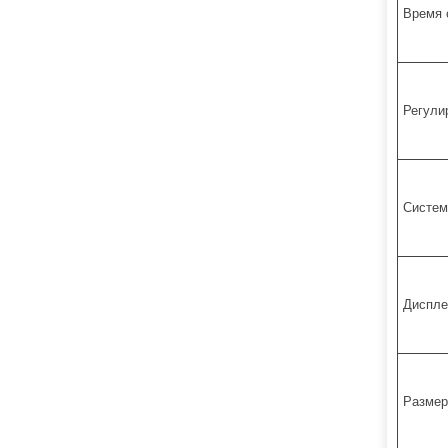
Время 
Регули
Систем
Диспле
Размер