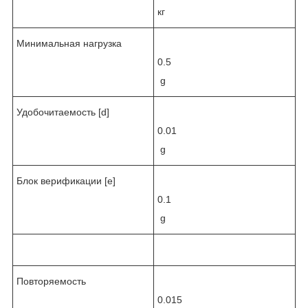
кг
Минимальная нагрузка
0.5
g
Удобочитаемость [d]
0.01
g
Блок верификации [e]
0.1
g
Повторяемость
0.015