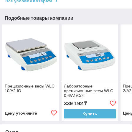
Все условия возврата
Подобные товары компании
Прецизионные весы WLC
Лабораторные
Пре
10/A2.IO
прецизионные весы WLC
2/A2
0,6/A1/C/2
339 192
₸
Цену уточняйте
Цен
Купить