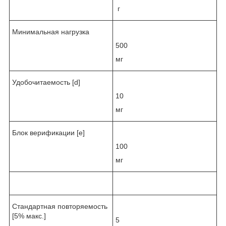
г
Минимальная нагрузка
500
мг
Удобочитаемость [d]
10
мг
Блок верификации [e]
100
мг
Стандартная повторяемость
[5% макс.]
5