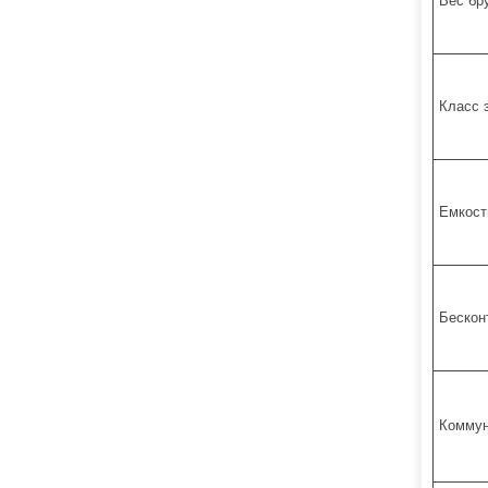
Вес бр
Класс 
Емкост
Бескон
Коммун