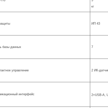
утто
5
кг
защиты
ИП 43
ь базы данных
7
тактное управление
2 ИК-датчи
икационный интерфейс
2×USB-A, U