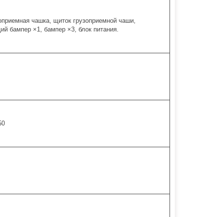
оприемная чашка, щиток грузоприемной чаши,
й бампер ×1, бампер ×3, блок питания.
50