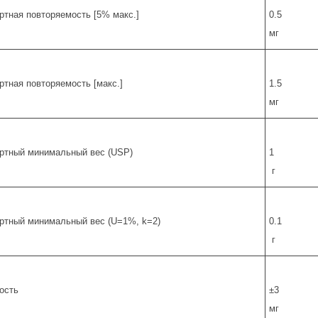
ртная повторяемость [5% макс.]
0.5
мг
ртная повторяемость [макс.]
1.5
мг
ртный минимальный вес (USP)
1
г
ртный минимальный вес (U=1%, k=2)
0.1
г
ость
±3
мг