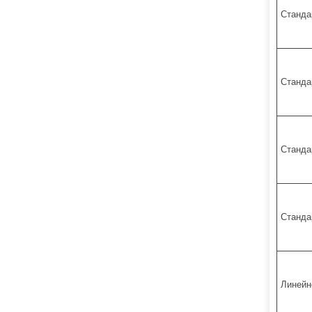
Станда
Станда
Станда
Станда
Линейн