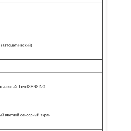
 (автоматический)
атический- LevelSENSING
й цветной сенсорный экран