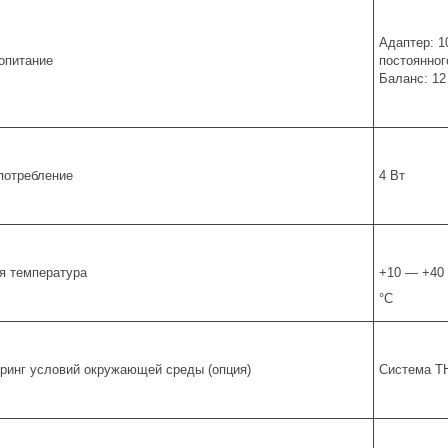
Адаптер: 10
опитание
постоянног
Баланс: 12
потребление
4 Вт
я температура
+10 — +40
°С
ринг условий окружающей среды (опция)
Система T