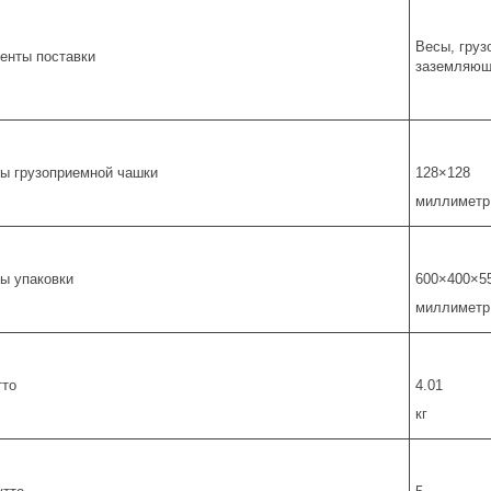
Весы, груз
енты поставки
заземляющи
ы грузоприемной чашки
128×128
миллиметр
ы упаковки
600×400×5
миллиметр
тто
4.01
кг