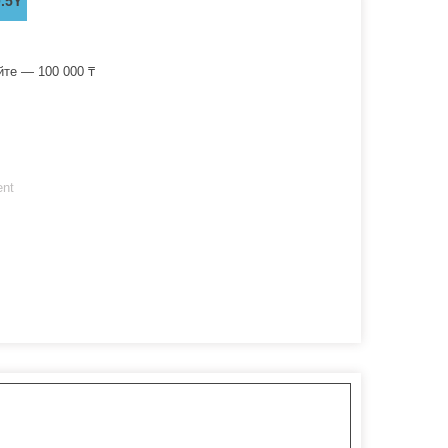
.5Y
йте — 100 000 ₸
ent