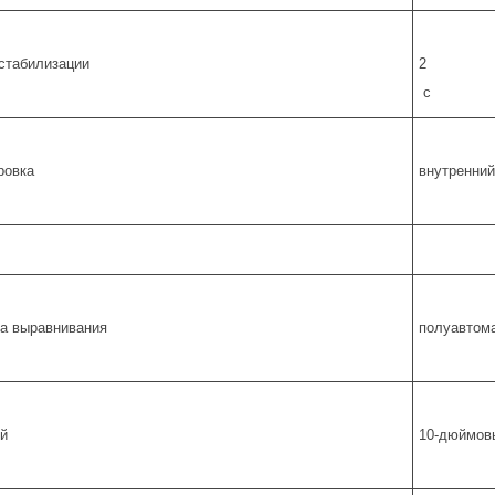
стабилизации
2
с
ровка
внутренний
а выравнивания
полуавтом
й
10-дюймовы