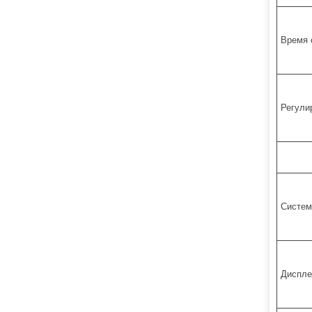
Время 
Регули
Систем
Диспле