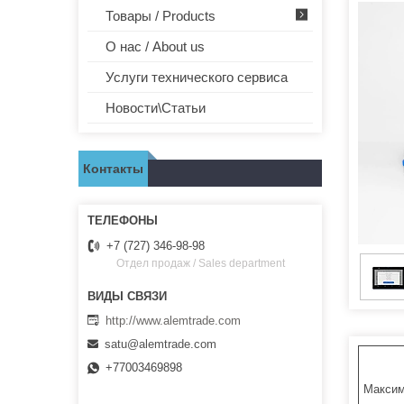
Товары / Products
О нас / About us
Услуги технического сервиса
Новости\Статьи
Контакты
+7 (727) 346-98-98
Отдел продаж / Sales department
http://www.alemtrade.com
satu@alemtrade.com
+77003469898
Максим