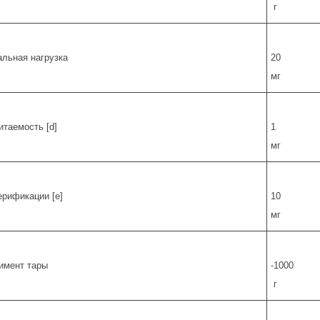
г
льная нагрузка
20
мг
итаемость [d]
1
мг
ерификации [e]
10
мг
имент тары
-1000
г