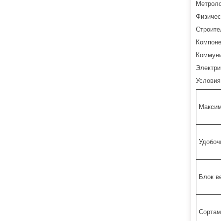
Метроло
Физичес
Строите
Компоне
Коммуни
Электри
Условия
Максим
Удобоч
Блок в
Сортам