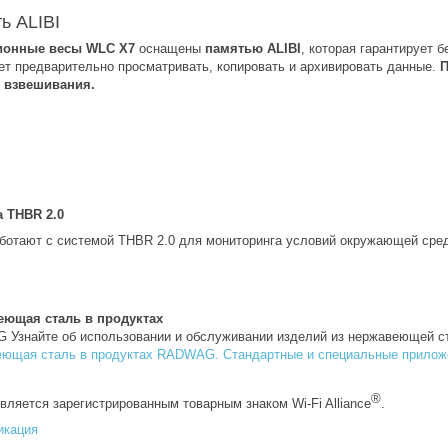
ь ALIBI
ионные весы WLC X7
оснащены
памятью ALIBI
, которая гарантирует 
ет предварительно просматривать, копировать и архивировать данные.
П
й взвешивания.
 THBR 2.0
ботают с системой THBR 2.0 для мониторинга условий окружающей сре
еющая сталь в продуктах
Узнайте об использовании и обслуживании изделий из нержавеющей с
ющая сталь в продуктах RADWAG. Стандартные и специальные прилож
®
вляется зарегистрированным товарным знаком Wi-Fi Alliance
.
икация