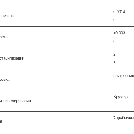
0.0014
яемость
g
±0,003
ость
g
2
стабилизации
s
внутренний
ровка
Вручную
а нивелирования
7-дюймовый
й