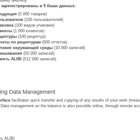
шему анализу.
зарегистрированы в 9 базах данных:
одукция
(5 000 товаров)
льзователи
(100 пользователей)
аковка
(100 видов упаковки)
лиенты
(1 000 клиентов)
цептуры
(100 рецептур)
четы по рецептурам
(500 отчетов)
ловия окружающей среды
(10 000 записей)
вешивания
(50 000 записей)
мять ALIBI
(512 000 записей).
ing Data Management
erface
facilitates quick transfer and copying of any results of your work (me
 Data management on the balance is also possible online, through remote acc