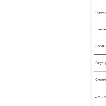
Повтор
Линейн
Время 
Регули
Систем
Диспле