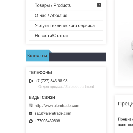
Товары / Products
О нас / About us
Услуги технического сервиса
Новости\Статьи
Контакты
+7 (727) 346-98-98
Отдел продаж / Sales department
Преци
http://www.alemtrade.com
satu@alemtrade.com
Прециз
+77003469898
понятно