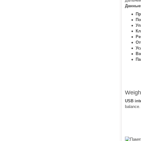
дальней
Данные 
Пр
По
Уп
К
Ре
От
Ус
Вз
Па
Weigh
USB int
balance.