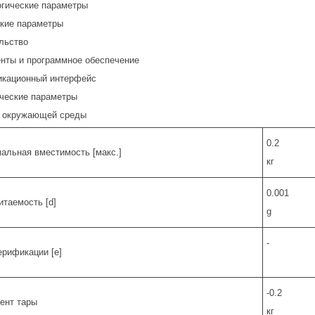
гические параметры
кие параметры
льство
нты и программное обеспечение
кационный интерфейс
ческие параметры
 окружающей среды
0.2
альная вместимость [макс.]
кг
0.001
итаемость [d]
g
-
ерификации [e]
-0.2
ент тары
кг