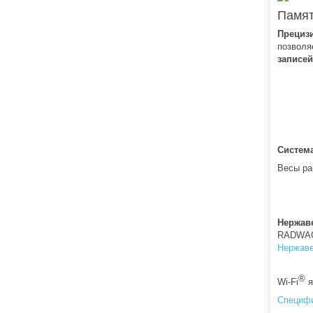
Памят
Прециз
позволя
записе
Система
Весы ра
Нержав
RADWAG 
Нержаве
®
Wi-Fi
я
Специф