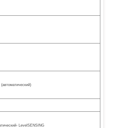
 (автоматический)
атический- LevelSENSING