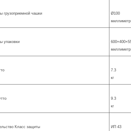
ы грузоприемной чашки
Ø100
миллиметр
ы упаковки
600×400×5
миллиметр
тто
7.3
кг
утто
9.3
кг
ельство Класс защиты
ИП 43