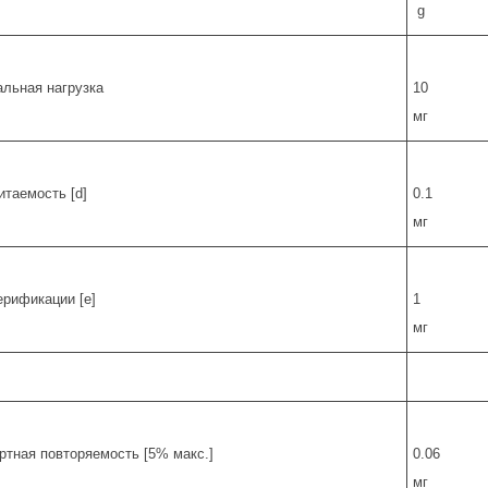
g
льная нагрузка
10
мг
итаемость [d]
0.1
мг
ерификации [e]
1
мг
ртная повторяемость [5% макс.]
0.06
мг