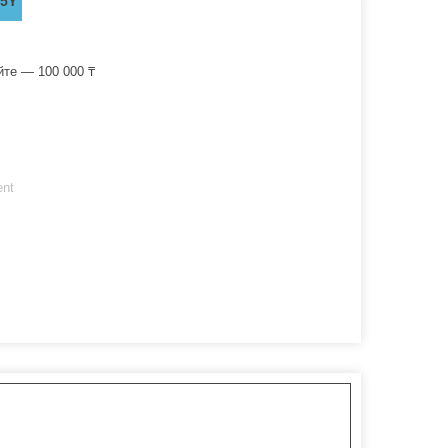
.5Y
йте — 100 000 ₸
ent