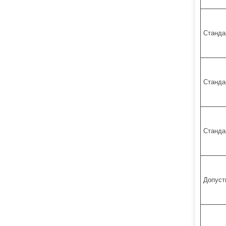
Станда
Станда
Станда
Допуст