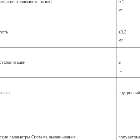
имая повторяемость [макс.]
0.1
мг
ость
±0,2
мг
стабилизации
2
с
ровка
внутренний
ские параметры Система выравнивания
полуавтом