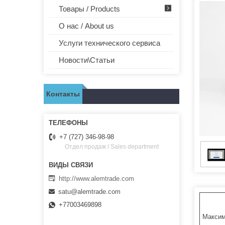
Товары / Products
О нас / About us
Услуги технического сервиса
Новости\Статьи
Контакты
+7 (727) 346-98-98
Отдел продаж / Sales department
http://www.alemtrade.com
satu@alemtrade.com
+77003469898
Максим