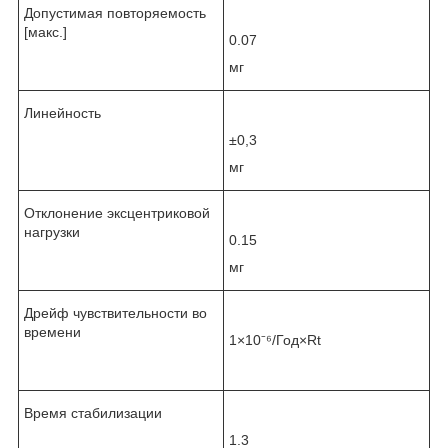
Допустимая повторяемость
[макс.]
0.07
мг
Линейность
±0,3
мг
Отклонение эксцентриковой
нагрузки
0.15
мг
Дрейф чувствительности во
времени
1×10⁻⁶/Год×Rt
Время стабилизации
1.3