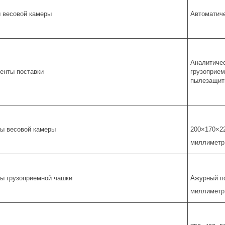
 весовой камеры
Автоматич
Аналитичес
енты поставки
грузоприем
пылезащитн
ы весовой камеры
200×170×2
миллиметр
ы грузоприемной чашки
Ажурный по
миллиметр