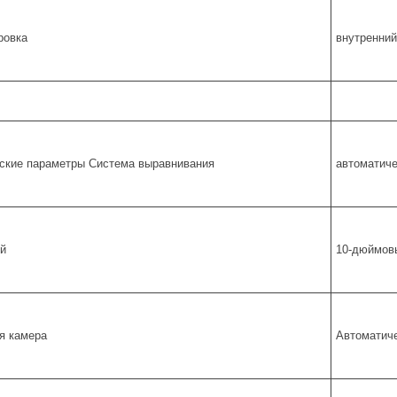
ровка
внутренний
ские параметры Система выравнивания
автоматиче
й
10-дюймовы
я камера
Автоматич