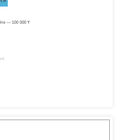
Y.A
йте — 100 000 ₸
ent