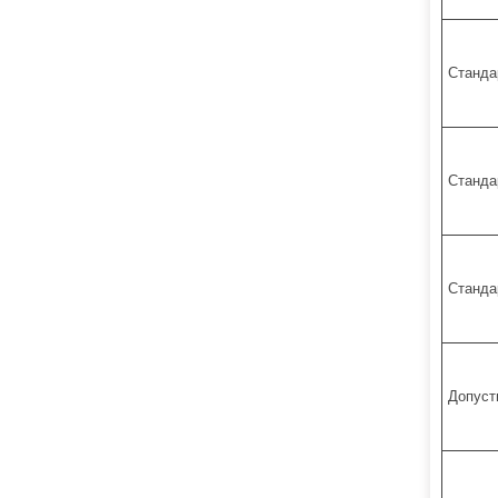
Станда
Станда
Станда
Допуст