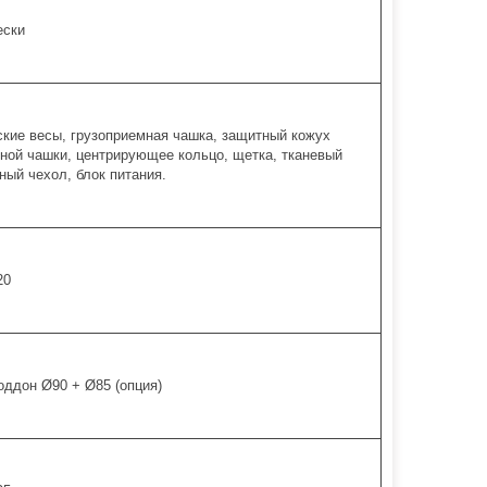
ески
кие весы, грузоприемная чашка, защитный кожух
ной чашки, центрирующее кольцо, щетка, тканевый
ый чехол, блок питания.
20
ддон Ø90 + Ø85 (опция)