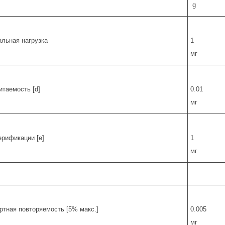
g
льная нагрузка
1
мг
итаемость [d]
0.01
мг
ерификации [e]
1
мг
ртная повторяемость [5% макс.]
0.005
мг