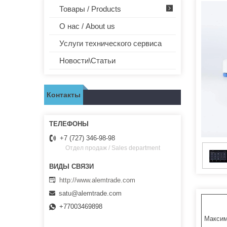
Товары / Products
О нас / About us
Услуги технического сервиса
Новости\Статьи
Контакты
+7 (727) 346-98-98
Отдел продаж / Sales department
http://www.alemtrade.com
satu@alemtrade.com
+77003469898
Максим