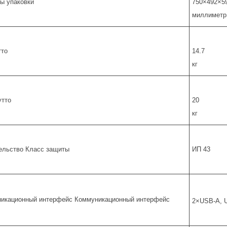
ы упаковки
750×492×5
миллиметр
тто
14.7
кг
утто
20
кг
ельство Класс защиты
ИП 43
икационный интерфейс Коммуникационный интерфейс
2×USB-A, U