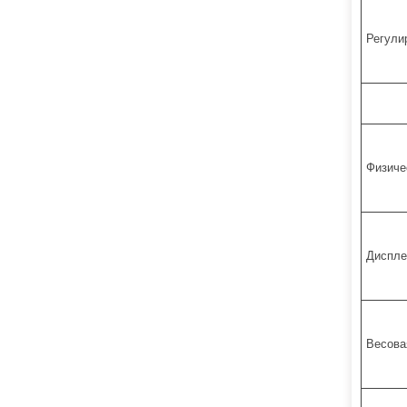
Регули
Физиче
Диспле
Весова