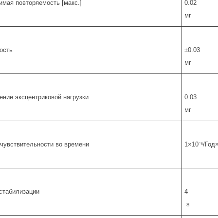
имая повторяемость [макс.]
0.02
мг
ость
±0.03
мг
ение эксцентриковой нагрузки
0.03
мг
чувствительности во времени
1×10⁻⁶/Год
стабилизации
4
s