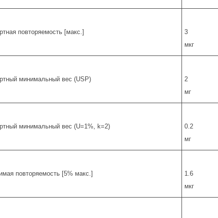
ртная повторяемость [макс.]
3
мкг
ртный минимальный вес (USP)
2
мг
ртный минимальный вес (U=1%, k=2)
0.2
мг
имая повторяемость [5% макс.]
1.6
мкг