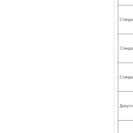
Станда
Станда
Станда
Допуст