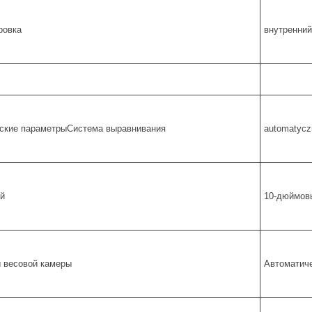
ровка
внутренний
ские параметрыСистема выравнивания
automatycz
й
10-дюймовы
 весовой камеры
Автоматич