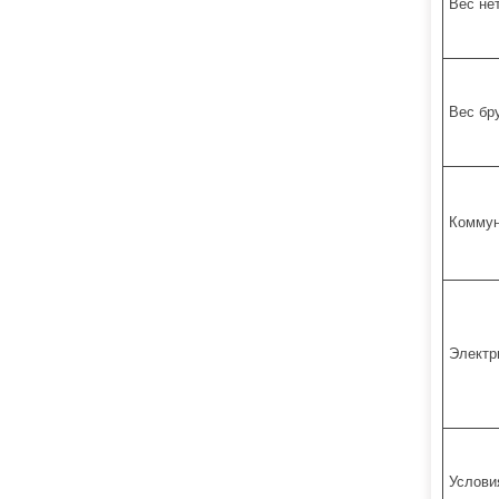
Вес не
Вес бр
Коммун
Электр
Услови