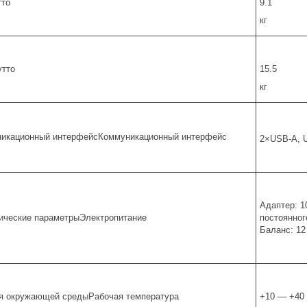
тто
9.1
кг
утто
15.5
кг
икационный интерфейсКоммуникационный интерфейс
2×USB-A, U
Адаптер: 1
ические параметрыЭлектропитание
постоянног
Баланс: 12 
я окружающей средыРабочая температура
+10 — +40