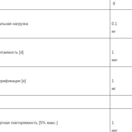
g
льная нагрузка
0.1
мг
итаемость [d]
1
мкг
ерификации [e]
1
мг
ртная повторяемость [5% макс.]
1
мкг