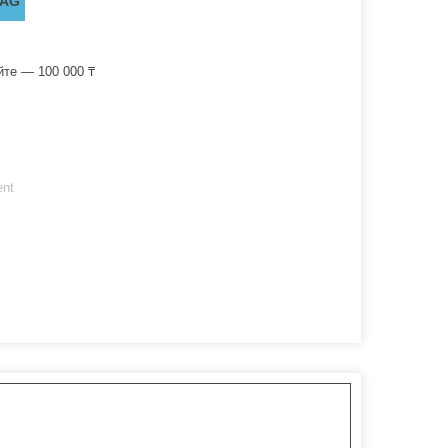
WAG
йте — 100 000 ₸
ent