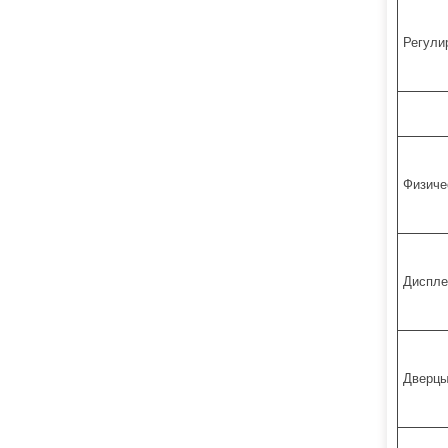
Регули
Физиче
Диспле
Дверцы