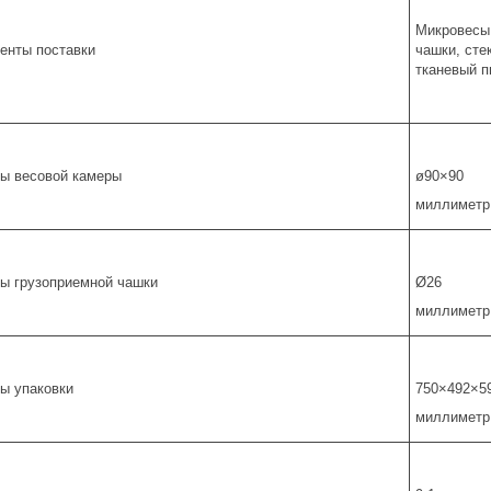
Микровесы,
енты поставки
чашки, сте
тканевый 
ы весовой камеры
ø90×90
миллиметр
ы грузоприемной чашки
Ø26
миллиметр
ы упаковки
750×492×5
миллиметр