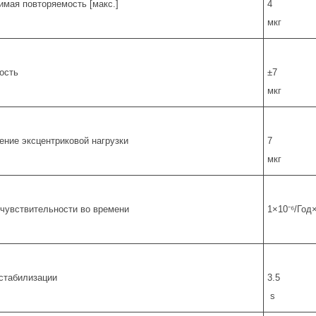
имая повторяемость [макс.]
4
мкг
ость
±7
мкг
ение эксцентриковой нагрузки
7
мкг
чувствительности во времени
1×10⁻⁶/Год
стабилизации
3.5
s