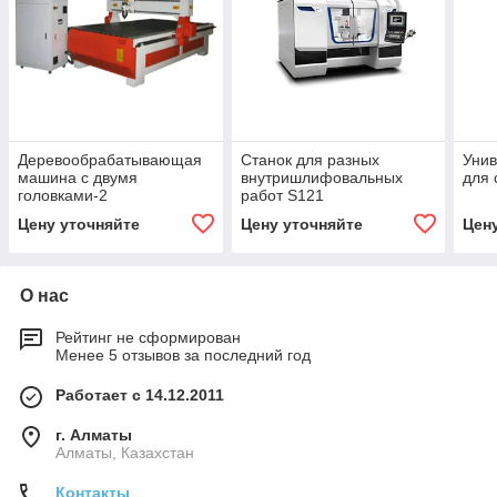
Деревообрабатывающая
Cтанок для разных
Унив
машина с двумя
внутришлифовальных
для 
головками-2
работ S121
Цену уточняйте
Цену уточняйте
Цен
О нас
Рейтинг не сформирован
Менее 5 отзывов за последний год
Работает с 14.12.2011
г. Алматы
Алматы, Казахстан
Контакты