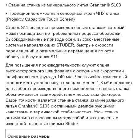
• Станина станка из минерального литья Granitan® S103
• Проекционно-емкостный сенсорный экран ЧПУ станка
(Projektiv Capacitive Touch Screen)
Станок S11 является производственным станком, который
может оснащаться по требованиям процесса обработки.
Высокодинамичные привода осей, высококачественные
системы направляющих STUDER, быстрые скорости
перемещений и оптимальные перемещения по осям
образуют базу станка S11
Для повышения производительности служит опция
высокоскоростного шлифования с окружными скоростями
шлифовального круга до 140 м/с. Чрезвычайно компактный
станок имеет установочную площадь менее 1,8 м² и подходит
для любого производственного помещения. Точность станка
обеспечивается взаимодействием нескольких факторов.
Базой точности является станина станка из минерального
литья Granitan® S103 с отличными демпфирующими
качествами и термической стабильностью. Узлы станка
оптимально согласованы между собой и изготовлены с
известной точностью фирмы Studer.
Основные размеры