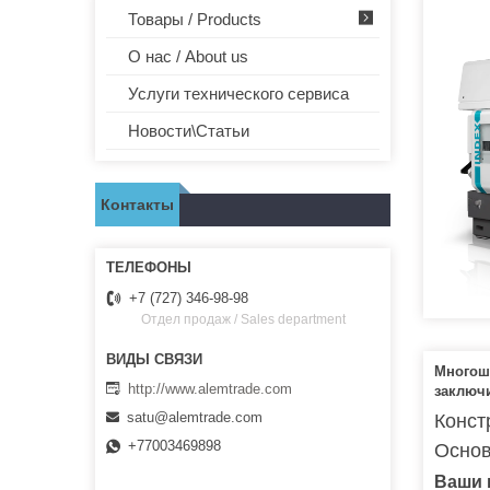
Товары / Products
О нас / About us
Услуги технического сервиса
Новости\Статьи
Контакты
+7 (727) 346-98-98
Отдел продаж / Sales department
Многош
http://www.alemtrade.com
заключ
satu@alemtrade.com
Конст
+77003469898
Основ
Ваши 