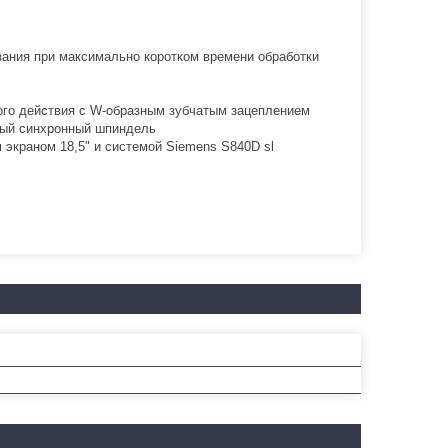
зания при максимально коротком времени обработки
ого действия с W-образным зубчатым зацеплением
тный синхронный шпиндель
 экраном 18,5" и системой Siemens S840D sl