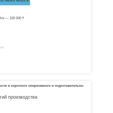
ы INDEX MS32-6
йте — 100 000 ₸
ent
ти и короткого оперативного и подготовительно-
гий производства