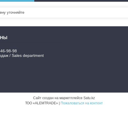
ну уточняйте
346-98-98
даж / Sales department
Сайт создан на маркетплейсе
Satu.kz
ТОО «ALEMTRADE» |
Пожаловаться на контент