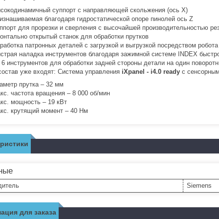
сокодинамичный суппорт с направляющей скольжения (ось Х)
изнашиваемая благодаря гидростатической опоре пинолей ось Z
ппорт для прорезки и сверления с высочайшей производительностью ре
онтально открытый станок для обработки прутков
работка патронных деталей с загрузкой и выгрузкой посредством робота
страя наладка инструментов благодаря зажимной системе INDEX быстр
 6 инструментов для обработки задней стороны детали на один поворо
состав уже входят: Система управления
iXpanel - i4.0 ready
с сенсорным
аметр прутка – 32 мм
кс. частота вращения – 8 000 об/мин
кс. мощность – 19 кВт
кс. крутящий момент – 40 Нм
еристики
ные
дитель
Siemens
ация для заказа