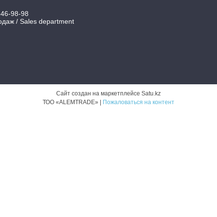
346-98-98
даж / Sales department
Сайт создан на маркетплейсе
Satu.kz
ТОО «ALEMTRADE» |
Пожаловаться на контент