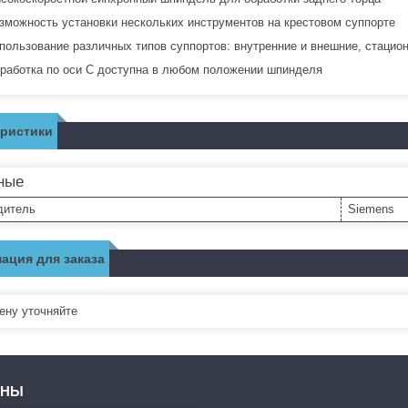
зможность установки нескольких инструментов на крестовом суппорте
пользование различных типов суппортов: внутренние и внешние, стацио
работка по оси C доступна в любом положении шпинделя
еристики
ные
дитель
Siemens
ация для заказа
ну уточняйте