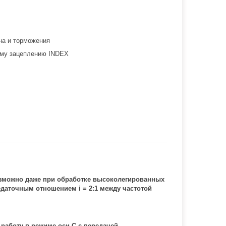
на и торможения
ому зацеплению INDEX
зможно даже при обработке высоколегированных
едаточным отношением i = 2:1 между частотой
аботу в режиме оси C с передачей.