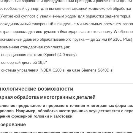
индельный барабан с индивидуальными приводами рабочих шпинделей
естообразный суппорт для выполнения сложной комплексной обработки
У-отрезной суппорт с увеличенным ходом для обработки заднего торца
сокодинамичный синхронный шпиндель с минимальным временем разго
страя переналадка инструмента благодаря запатентованному W-образн
ксимальный диаметр обрабатываемого прутка — до 22 мм (MS16C Plus)
временная стандартная комплектация:
операционная система iXpanel (i4.0 ready)
сенсорный дисплей 18,5"
система управления INDEX C200 sl на базе Siemens S840D sl
нологические возможности
арная обработка многогранных деталей
лнение продольного и прорезного точения многогранных форм во
риалов. Например, обработка шестигранника осуществляется с пер
ения фрезерной головки и заготовки.
зерование
ерные операции выполняются приводным инструментом, включая р