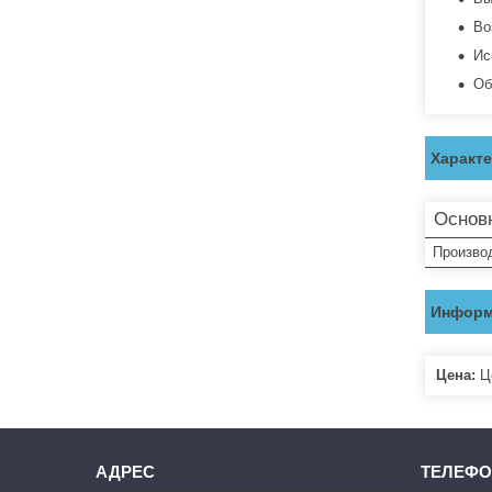
Во
Ис
Об
Характ
Основ
Произво
Информ
Цена:
Це