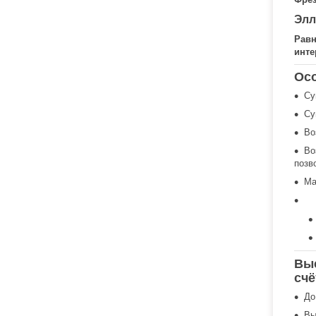
Элл
Равн
инте
Осо
Су
Су
Во
Во
позв
Ма
Выс
счё
До
Вы