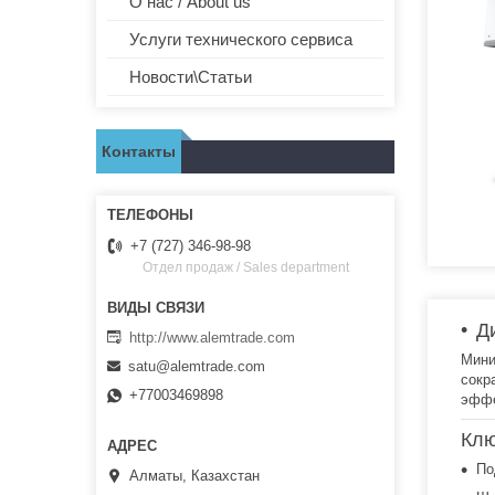
О нас / About us
Услуги технического сервиса
Новости\Статьи
Контакты
+7 (727) 346-98-98
Отдел продаж / Sales department
Д
http://www.alemtrade.com
Мини
satu@alemtrade.com
сокр
+77003469898
эффе
Клю
По
Алматы, Казахстан