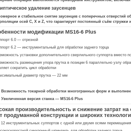
иптическое удаление заусенцев
омерное и стабильное снятие заусенцев с поперечных отверстий о
рполяции осей C, X и Z, что гарантирует постоянный съём стружки 
бенности модификации MS16-6 Plus
ппорт 6.0 — отрезной
ппорт 6.2 — инструментальный для обработки заднего торца
зможность установки дополнительного сверлильного суппорта вместо по
зможность размещения упора прутка в позиции 6 параллельно узлу обраб
оляет сократить цикл обработки
ксимальный диаметр прутка — 22 мм
Возможность токарной обработки многогранных форм и выполне
Увеличенная версия станка — MS16-6 Plus
окая производительность и снижение затрат на 
т продуманной конструкции и широких технолог
 12 инструментальных суппортов с одной или двумя осями перемещени
сокоскоростной синхронный шпиндель для обработки заднего торца