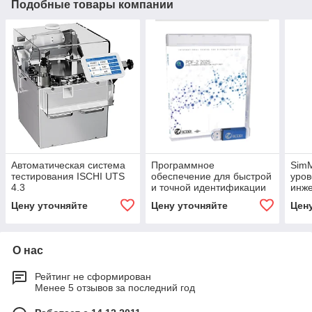
Подобные товары компании
Автоматическая система
Программное
Sim
тестирования ISCHI UTS
обеспечение для быстрой
уров
4.3
и точной идентификации
инже
фазы. PDF-2 2025
пре
Цену уточняйте
Цену уточняйте
Цен
О нас
Рейтинг не сформирован
Менее 5 отзывов за последний год