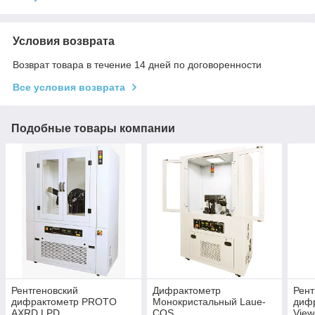
Условия возврата
Возврат товара в течение 14 дней по договоренности
Все условия возврата
Подобные товары компании
Рентгеновский
Дифрактометр
Рент
дифрактометр PROTO
Монокристальный Laue-
диф
AXRD LPD
COS
View