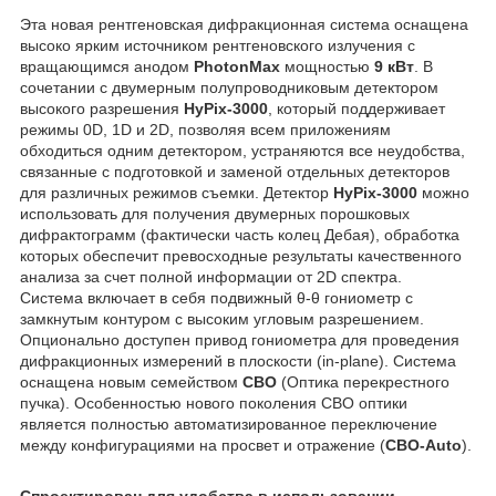
Эта новая рентгеновская дифракционная система оснащена
высоко ярким источником рентгеновского излучения с
вращающимся анодом
PhotonMax
мощностью
9 кВт
. В
сочетании с двумерным полупроводниковым детектором
высокого разрешения
HyPix-3000
, который поддерживает
режимы 0D, 1D и 2D, позволяя всем приложениям
обходиться одним детектором, устраняются все неудобства,
связанные с подготовкой и заменой отдельных детекторов
для различных режимов съемки. Детектор
HyPix-3000
можно
использовать для получения двумерных порошковых
дифрактограмм (фактически часть колец Дебая), обработка
которых обеспечит превосходные результаты качественного
анализа за счет полной информации от 2D спектра.
Система включает в себя подвижный θ-θ гониометр с
замкнутым контуром с высоким угловым разрешением.
Опционально доступен привод гониометра для проведения
дифракционных измерений в плоскости (in-plane). Система
оснащена новым семейством
CBO
(Оптика перекрестного
пучка). Особенностью нового поколения CBO оптики
является полностью автоматизированное переключение
между конфигурациями на просвет и отражение (
CBO-Auto
).
Спроектирован для удобства в использовании