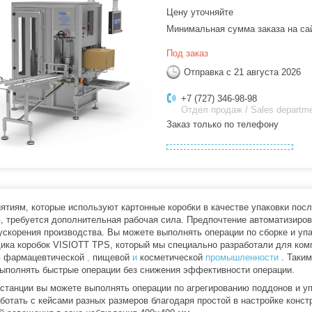
Цену уточняйте
Минимальная сумма заказа на са
Под заказ
Отправка с 21 августа 2026
+7 (727) 346-98-98
Отдел продаж / Sales departm
Заказ только по телефону
ятиям, которые используют картонные коробки в качестве упаковки пос
, требуется дополнительная рабочая сила. Предпочтение автоматизиро
 ускорения производства. Вы можете выполнять операции по сборке и у
ика коробок VISIOTT TPS, который мы специально разработали для ком
в фармацевтической
,
пищевой
и
косметической
промышленности
. Таким
ыполнять быстрые операции без снижения эффективности операции.
 станции вы можете выполнять операции по агрегированию поддонов и у
аботать с кейсами разных размеров благодаря простой в настройке конс