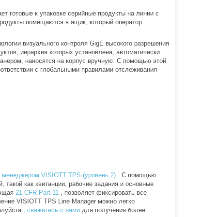
т готовые к упаковке серийные продукты на линии с
родукты помещаются в ящик, который оператор
ологии визуального контроля GigE высокого разрешения
уктов, иерархия которых установлена, автоматически
канером, наносятся на корпус вручную. С помощью этой
соответствии с глобальными правилами отслеживания
 менеджером VISIOTT TPS (уровень 2)
. С помощью
 такой как квитанции, рабочие задания и основные
ующая
21 CFR Part 11
, позволяет фиксировать все
чение VISIOTT TPS Line Manager можно легко
жалуйста
, свяжитесь с нами
для получения более