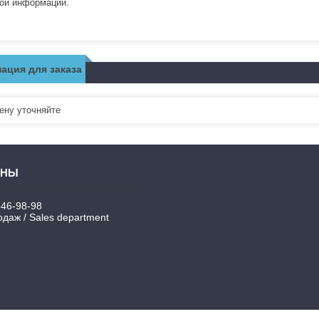
ой информации.
ация для заказа
ну уточняйте
346-98-98
даж / Sales department