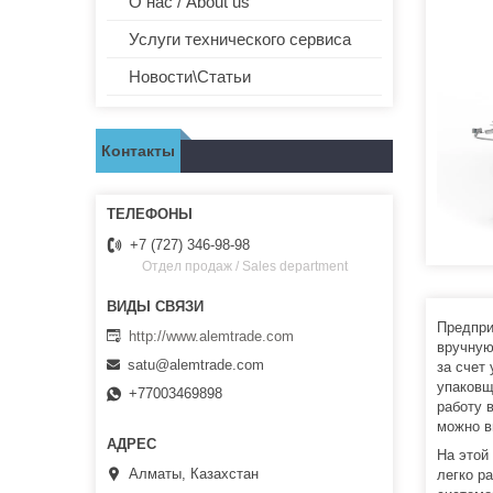
О нас / About us
Услуги технического сервиса
Новости\Статьи
Контакты
+7 (727) 346-98-98
Отдел продаж / Sales department
Предпри
http://www.alemtrade.com
вручную
satu@alemtrade.com
за счет
упаковщ
+77003469898
работу 
можно в
На этой
Алматы, Казахстан
легко р