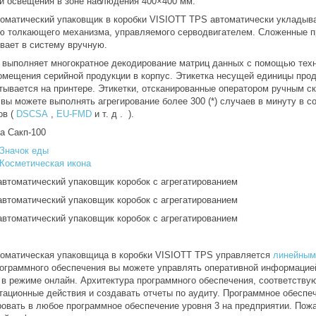
й освещения в зоне наблюдения 400×400 мм.
оматический упаковщик в коробки VISIOTT TPS автоматически укладывае
 толкающего механизма, управляемого серводвигателем. Сложенные п
вает в систему вручную.
 выполняет многократное декодирование матриц данных с помощью техн
омещения серийной продукции в корпус. Этикетка несущей единицы прод
тывается на принтере. Этикетки, отсканированные оператором ручным с
 вы можете выполнять агрегирование более 300 (*) случаев в минуту в 
ов (
DSCSA
,
EU-FMD
и т. д . ).
оматическая упаковщица в коробки VISIOTT TPS управляется
линейным
рограммного обеспечения вы можете управлять оперативной информацией,
 в режиме онлайн. Архитектура программного обеспечения, соответств
тационные действия и создавать отчеты по аудиту. Программное обеспе
ровать в любое программное обеспечение уровня 3 на предприятии. По