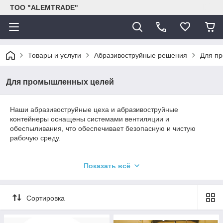
ТОО "ALEMTRADE"
Товары и услуги
Абразивоструйные решения
Для п
Для промышленных целей
Наши абразивоструйные цеха и абразивоструйные
контейнеры оснащены системами вентиляции и
обеспыливания, что обеспечивает безопасную и чистую
рабочую среду.
Наши абразивоструйные цеха позволяют эффективно и
Показать всё
точно контролировать процесс струйной обработки, что
приводит к более чистой и однородной поверхности.
Наши абразивоструйные цеха подходят для различных
Сортировка
отраслей промышленности и позволяют нашим Клиентам
достичь желаемой отделки поверхности их материалов.