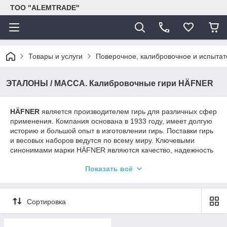
ТОО "ALEMTRADE"
Товары и услуги
Поверочное, калибровочное и испыта
ЭТАЛОНЫ / МАССА. Калибровочные гири HÄFNER
HÄFNER
является производителем гирь для различных сфер
применения. Компания основана в 1933 году, имеет долгую
историю и большой опыт в изготовлении гирь. Поставки гирь
и весовых наборов ведутся по всему миру. Ключевыми
синонимами марки HÄFNER являются качество, надежность
и точность!
Показать всё
HÄFNER работает в соответствии с системой менеджмента
качества, сертифицированной органом DQS в соответствии с
DIN EN ISO 9001:2008 (Рег. No. 059 993).
Сортировка
В состав компании HÄFNER входит собственная
калибровочная лаборатория "MASSCAL". В части требований
к калибровочным лабораториям, лаборатория "MASSCAL"