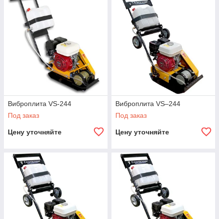
региональных сервисных центров
Всегда в наличии запасные части
Полная комплектация включая колёса и систему
орошения
Виброплита VS-244
Виброплита VS–244
Под заказ
Под заказ
Цену уточняйте
Цену уточняйте