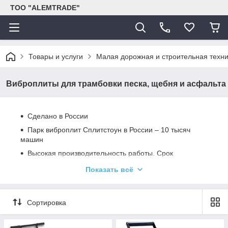
ТОО "ALEMTRADE"
Товары и услуги
Малая дорожная и строительная техн
Виброплиты для трамбовки песка, щебня и асфальта
Сделано в России
Парк виброплит Сплитстоун в России – 10 тысяч
машин
Высокая производительность работы. Срок
окупаемости 1-2 смены
Показать всё
Реальный срок службы 5 лет
Гарантия на двигатель – 3 года!
Сортировка
Гарантия на машину – 1 год
Техническое и гарантийное обслуживание техники
СПЛИТСТОУН осуществляется широкой сетью