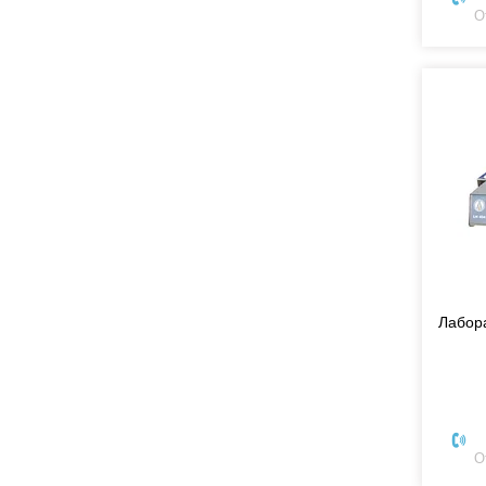
О
Лабор
О