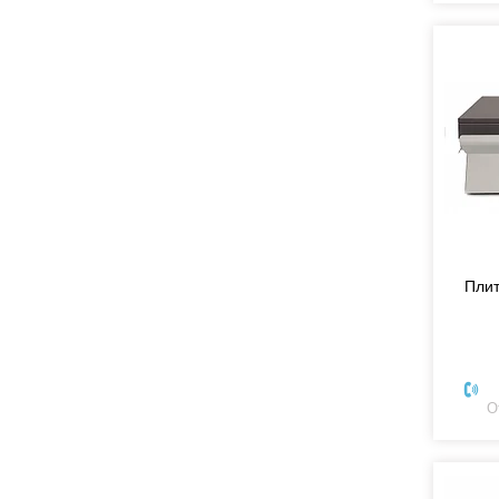
Пли
О