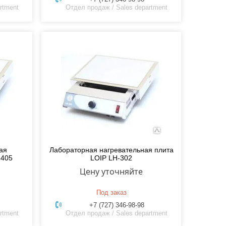
rtment
Отдел продаж / Sales department
ая
Лабораторная нагревательная плита
-405
LOIP LH-302
Цену уточняйте
Под заказ
+7 (727) 346-98-98
rtment
Отдел продаж / Sales department