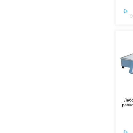
О
Лаб
равн